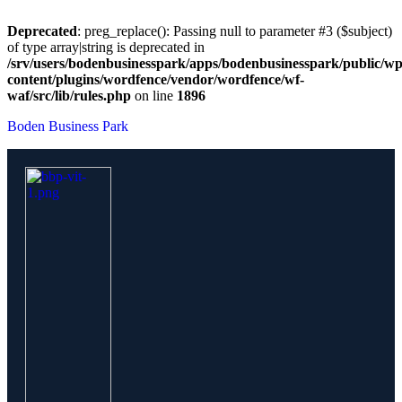
Deprecated
: preg_replace(): Passing null to parameter #3 ($subject)
of type array|string is deprecated in
/srv/users/bodenbusinesspark/apps/bodenbusinesspark/public/wp
content/plugins/wordfence/vendor/wordfence/wf-
waf/src/lib/rules.php
on line
1896
Boden Business Park