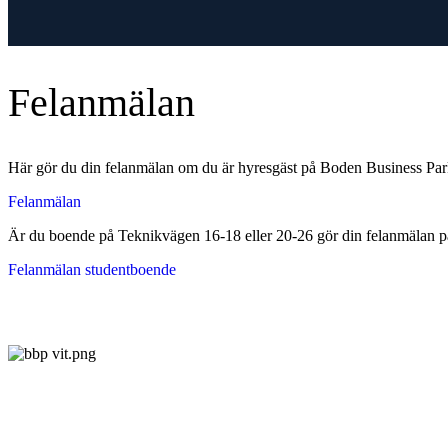
Felanmälan
Här gör du din felanmälan om du är hyresgäst på Boden Business Park
Felanmälan
Är du boende på Teknikvägen 16-18 eller 20-26 gör din felanmälan 
Felanmälan studentboende
Boden Business Park är norra Sveriges största
möjlighetsplats. En mötesplats för människor med
starka idéer.