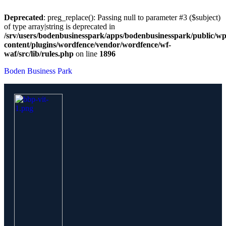
Deprecated
: preg_replace(): Passing null to parameter #3 ($subject)
of type array|string is deprecated in
/srv/users/bodenbusinesspark/apps/bodenbusinesspark/public/wp
content/plugins/wordfence/vendor/wordfence/wf-
waf/src/lib/rules.php
on line
1896
Boden Business Park