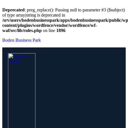
Deprecated
: preg_replace(): Passing null to parameter #3 ($subject)
of type array|string is deprecated in
/srv/users/bodenbusinesspark/apps/bodenbusinesspark/public/wp
content/plugins/wordfence/vendor/wordfence/wf-
waf/src/lib/rules.php
on line
1896
Boden Business Park