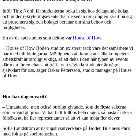
Inför Ting North får studenterna boka in sig hos deltagande bolag
och under rekryteringseventet har de sedan omkring en kvart på sig
att presentera sig och bolaget berättar om sina behov och
möjligheter.
En av de spelstudios som deltog var
H
ouse of How
.
– House of How Boden-studion existerar tack vare det samarbete vi
har med utbildningarna. Möjligheten att kunna anställa kompetent
arbetskraft är otroligt viktigt, så att delta i den här typen av events
där man får en chans att träffa och vägleda studenter är något
självklart för oss, säger Oskar Pettersson, studio manager på House
of How.
Hur har dagen varit?
– Utmattande, men också otroligt givande, som de flesta sakerna
som är värt att göra. Vi har haft fullt ös hela dagen, så nästa år ska vi
försöka att ha fler representanter så att vi kan möta fler elever.
Sofia Lundström är näringslivsutvecklare på Boden Business Park
med fokus på spelbranschen.