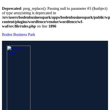
Deprecated
: preg_replace(): Passing null to parameter #3 ($subject)
of type array|string is deprecated in
/srv/users/bodenbusinesspark/apps/bodenbusinesspark/public/wp
content/plugins/wordfence/vendor/wordfence/wf-
waf/src/lib/rules.php
on line
1896
Boden Business Park