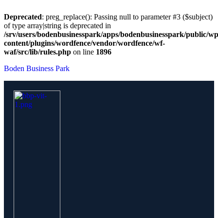
Deprecated
: preg_replace(): Passing null to parameter #3 ($subject)
of type array|string is deprecated in
/srv/users/bodenbusinesspark/apps/bodenbusinesspark/public/wp
content/plugins/wordfence/vendor/wordfence/wf-
waf/src/lib/rules.php
on line
1896
Boden Business Park