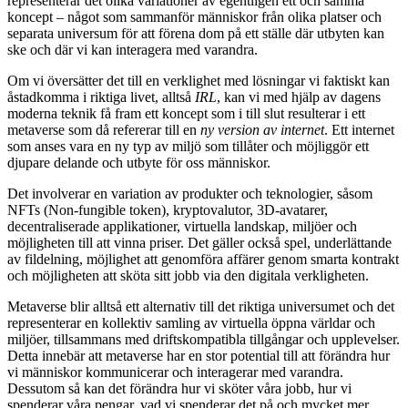
representerar det olika variationer av egentligen ett och samma
koncept – något som sammanför människor från olika platser och
separata universum för att förena dom på ett ställe där utbyten kan
ske och där vi kan interagera med varandra.
Om vi översätter det till en verklighet med lösningar vi faktiskt kan
åstadkomma i riktiga livet, alltså
IRL
, kan vi med hjälp av dagens
moderna teknik få fram ett koncept som i till slut resulterar i ett
metaverse som då refererar till en
ny version av internet
. Ett internet
som anses vara en ny typ av miljö som tillåter och möjliggör ett
djupare delande och utbyte för oss människor.
Det involverar en variation av produkter och teknologier, såsom
NFTs (Non-fungible token), kryptovalutor, 3D-avatarer,
decentraliserade applikationer, virtuella landskap, miljöer och
möjligheten till att vinna priser. Det gäller också spel, underlättande
av fildelning, möjlighet att genomföra affärer genom smarta kontrakt
och möjligheten att sköta sitt jobb via den digitala verkligheten.
Metaverse blir alltså ett alternativ till det riktiga universumet och det
representerar en kollektiv samling av virtuella öppna världar och
miljöer, tillsammans med driftskompatibla tillgångar och upplevelser.
Detta innebär att metaverse har en stor potential till att förändra hur
vi människor kommunicerar och interagerar med varandra.
Dessutom så kan det förändra hur vi sköter våra jobb, hur vi
spenderar våra pengar, vad vi spenderar det på och mycket mer.