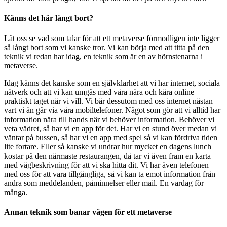
Känns det här långt bort?
Låt oss se vad som talar för att ett metaverse förmodligen inte ligger
så långt bort som vi kanske tror. Vi kan börja med att titta på den
teknik vi redan har idag, en teknik som är en av hörnstenarna i
metaverse.
Idag känns det kanske som en självklarhet att vi har internet, sociala
nätverk och att vi kan umgås med våra nära och kära online
praktiskt taget när vi vill. Vi bär dessutom med oss internet nästan
vart vi än går via våra mobiltelefoner. Något som gör att vi alltid har
information nära till hands när vi behöver information. Behöver vi
veta vädret, så har vi en app för det. Har vi en stund över medan vi
väntar på bussen, så har vi en app med spel så vi kan fördriva tiden
lite fortare. Eller så kanske vi undrar hur mycket en dagens lunch
kostar på den närmaste restaurangen, då tar vi även fram en karta
med vägbeskrivning för att vi ska hitta dit. Vi har även telefonen
med oss för att vara tillgängliga, så vi kan ta emot information från
andra som meddelanden, påminnelser eller mail. En vardag för
många.
Annan teknik som banar vägen för ett metaverse