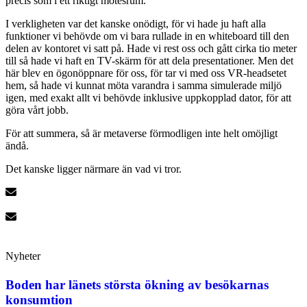
precis som i ett riktigt mötesrum.
I verkligheten var det kanske onödigt, för vi hade ju haft alla
funktioner vi behövde om vi bara rullade in en whiteboard till den
delen av kontoret vi satt på. Hade vi rest oss och gått cirka tio meter
till så hade vi haft en TV-skärm för att dela presentationer. Men det
här blev en ögonöppnare för oss, för tar vi med oss VR-headsetet
hem, så hade vi kunnat möta varandra i samma simulerade miljö
igen, med exakt allt vi behövde inklusive uppkopplad dator, för att
göra vårt jobb.
För att summera, så är metaverse förmodligen inte helt omöjligt
ändå.
Det kanske ligger närmare än vad vi tror.
Nyheter
Boden har länets största ökning av besökarnas
konsumtion