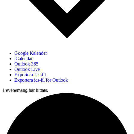
Google Kalender
iCalendar
Outlook 365
Outlook Live
Exportera .ics-fil
Exportera ics-fil för Outlook
1 evenemang har hittats.