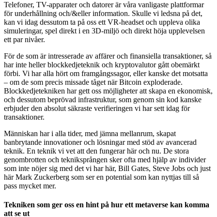
Telefoner, TV-apparater och datorer är våra vanligaste plattformar
för underhållning och/&eller information. Skulle vi ledsna på det,
kan vi idag dessutom ta på oss ett VR-headset och uppleva olika
simuleringar, spel direkt i en 3D-miljö och direkt höja upplevelsen
ett par nivåer.
För de som är intresserade av affärer och finansiella transaktioner, så
har inte heller blockkedjeteknik och kryptovalutor gått obemärkt
förbi. Vi har alla hört om framgångssagor, eller kanske det motsatta
– om de som precis missade tåget när Bitcoin exploderade.
Blockkedjetekniken har gett oss möjligheter att skapa en ekonomisk,
och dessutom beprövad infrastruktur, som genom sin kod kanske
erbjuder den absolut säkraste verifieringen vi har sett idag för
transaktioner.
Människan har i alla tider, med jämna mellanrum, skapat
banbrytande innovationer och lösningar med stöd av avancerad
teknik. En teknik vi vet att den fungerar här och nu. De stora
genombrotten och tekniksprången sker ofta med hjälp av individer
som inte nöjer sig med det vi har här, Bill Gates, Steve Jobs och just
här Mark Zuckerberg som ser en potential som kan nyttjas till så
pass mycket mer.
Tekniken som ger oss en hint på hur ett metaverse kan komma
att se ut