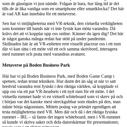
som de glasögon vi just nämde. Frågan är bara, hur lång tid är det
tills de är lika vanliga som en smartphone eller smartklocka? Det här
är vad AR kan innebära för ett metaverse.
Sen har vi möjligheterna med VR-teknik, den virtuella verkligheten
som kommer till hands när vi inte fysisk kan möta varandra. Då
krävs det att vi kopplar upp oss online. Känner du igen dig? Det här
är något ganska många redan har stött på under pandemin.
Skillnaden här är att VR-enheten rent visuellt placerar oss i ett rum
där vi kan sitta i ett möte vid ett och samma skrivbord, interagera
med rummet och prata med varandras avatarer.
Metaverse på Boden Business Park
Här har vi på Boden Business Park, med Boden Game Camp i
spetsen, redan testat tekniken. Hur dumt det än såg ut när vi satt
bredvid varandra rent fysiskt i den riktiga världen, så kopplade vi
upp oss via ett par VR-headsets i ett nytt rum för ett möte. I det
virtuella rummet hade vi en virtuell whiteboard som vi skrev på och
i början var det kanske mest streckgubbar som ritades på den, man
måste börja någonstans. Mötets poäng var primärt egentligen att
testa möjligheterna med VR. Men där och då i det riktiga fysiska
rummet – IRL – så fanns det ingen whiteboard, men i VR-rummet
så kunde vi skriva saker och dela datorskärmar för presentationer,