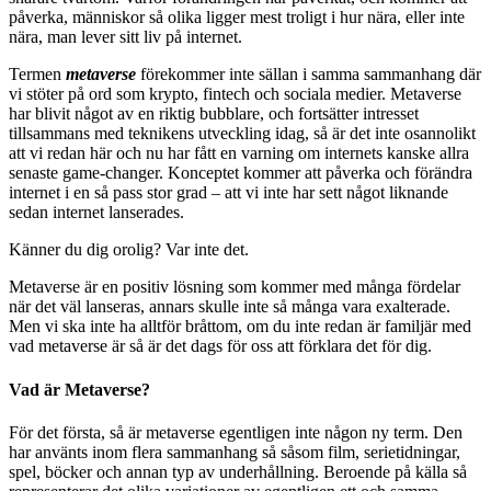
påverka, människor så olika ligger mest troligt i hur nära, eller inte
nära, man lever sitt liv på internet.
Termen
metaverse
förekommer inte sällan i samma sammanhang där
vi stöter på ord som krypto, fintech och sociala medier. Metaverse
har blivit något av en riktig bubblare, och fortsätter intresset
tillsammans med teknikens utveckling idag, så är det inte osannolikt
att vi redan här och nu har fått en varning om internets kanske allra
senaste game-changer. Konceptet kommer att påverka och förändra
internet i en så pass stor grad – att vi inte har sett något liknande
sedan internet lanserades.
Känner du dig orolig? Var inte det.
Metaverse är en positiv lösning som kommer med många fördelar
när det väl lanseras, annars skulle inte så många vara exalterade.
Men vi ska inte ha alltför bråttom, om du inte redan är familjär med
vad metaverse är så är det dags för oss att förklara det för dig.
Vad är Metaverse?
För det första, så är metaverse egentligen inte någon ny term. Den
har använts inom flera sammanhang så såsom film, serietidningar,
spel, böcker och annan typ av underhållning. Beroende på källa så