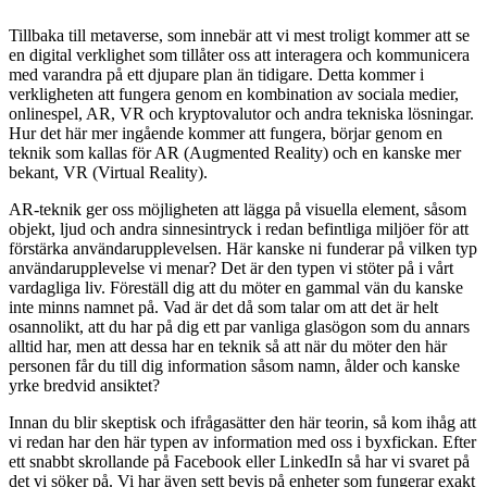
Tillbaka till metaverse, som innebär att vi mest troligt kommer att se
en digital verklighet som tillåter oss att interagera och kommunicera
med varandra på ett djupare plan än tidigare. Detta kommer i
verkligheten att fungera genom en kombination av sociala medier,
onlinespel, AR, VR och kryptovalutor och andra tekniska lösningar.
Hur det här mer ingående kommer att fungera, börjar genom en
teknik som kallas för AR (Augmented Reality) och en kanske mer
bekant, VR (Virtual Reality).
AR-teknik ger oss möjligheten att lägga på visuella element, såsom
objekt, ljud och andra sinnesintryck i redan befintliga miljöer för att
förstärka användarupplevelsen. Här kanske ni funderar på vilken typ
användarupplevelse vi menar? Det är den typen vi stöter på i vårt
vardagliga liv. Föreställ dig att du möter en gammal vän du kanske
inte minns namnet på. Vad är det då som talar om att det är helt
osannolikt, att du har på dig ett par vanliga glasögon som du annars
alltid har, men att dessa har en teknik så att när du möter den här
personen får du till dig information såsom namn, ålder och kanske
yrke bredvid ansiktet?
Innan du blir skeptisk och ifrågasätter den här teorin, så kom ihåg att
vi redan har den här typen av information med oss i byxfickan. Efter
ett snabbt skrollande på Facebook eller LinkedIn så har vi svaret på
det vi söker på. Vi har även sett bevis på enheter som fungerar exakt