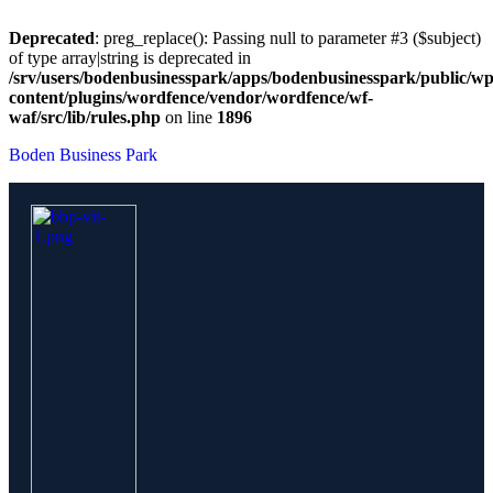
Deprecated
: preg_replace(): Passing null to parameter #3 ($subject)
of type array|string is deprecated in
/srv/users/bodenbusinesspark/apps/bodenbusinesspark/public/wp
content/plugins/wordfence/vendor/wordfence/wf-
waf/src/lib/rules.php
on line
1896
Boden Business Park