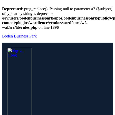
Deprecated
: preg_replace(): Passing null to parameter #3 ($subject)
of type array|string is deprecated in
/srv/users/bodenbusinesspark/apps/bodenbusinesspark/public/wp
content/plugins/wordfence/vendor/wordfence/wf-
waf/src/lib/rules.php
on line
1896
Boden Business Park