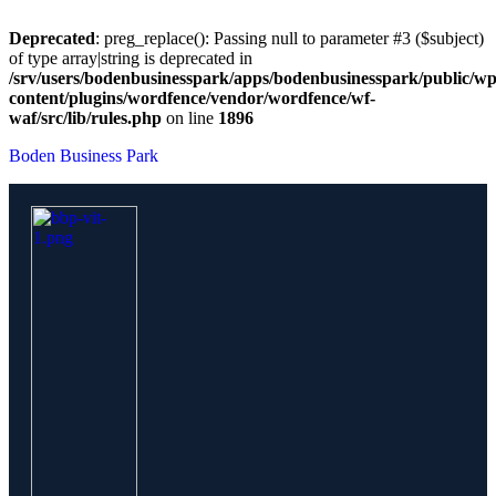
Deprecated
: preg_replace(): Passing null to parameter #3 ($subject)
of type array|string is deprecated in
/srv/users/bodenbusinesspark/apps/bodenbusinesspark/public/wp
content/plugins/wordfence/vendor/wordfence/wf-
waf/src/lib/rules.php
on line
1896
Boden Business Park