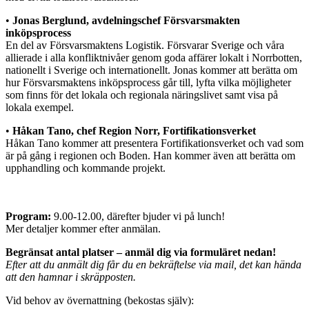
•
Jonas Berglund, avdelningschef Försvarsmakten
inköpsprocess
En del av Försvarsmaktens Logistik. Försvarar Sverige och våra
allierade i alla konfliktnivåer genom goda affärer lokalt i Norrbotten,
nationellt i Sverige och internationellt. Jonas kommer att berätta om
hur Försvarsmaktens inköpsprocess går till, lyfta vilka möjligheter
som finns för det lokala och regionala näringslivet samt visa på
lokala exempel.
•
Håkan Tano, chef Region Norr, Fortifikationsverket
Håkan Tano kommer att presentera Fortifikationsverket och vad som
är på gång i regionen och Boden. Han kommer även att berätta om
upphandling och kommande projekt.
Program:
9.00-12.00, därefter bjuder vi på lunch!
Mer detaljer kommer efter anmälan.
Begränsat antal platser – anmäl dig via formuläret nedan!
Efter att du anmält dig får du en bekräftelse via mail, det kan hända
att den hamnar i skräpposten.
Vid behov av övernattning (bekostas själv):