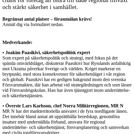
chans för företag att bidra till både regional tillväxt
och stärkt säkerhet i samhället.
Begränsat antal platser – föranmälan krävs!
Anmäl dig via formuläret nedan.
Medverkande:
• Joakim Paasikivi, säkerhetspolitisk expert
Som expert på säkerhetspolitik och strategi, med fokus på det
spända omvärldsläget, diskuterar Paasikivi hur Rysslands anfallskrig
mot Ukraina påverkar Sverige och världen. Kriget markerar en
brytpunkt, med stora konsekvenser för säkerhetsläget i vår region
och globalt. Paasikivi har en gedigen bakgrund inom den svenska
Försvarsmakten, där han arbetat vid strategiledningen och som lärare
vid Försvarshögskolan. Han har även tjänstgjort inom underrättelse-
och säkerhetstjänsten.
•
Överste Lars Karlsson, chef Norra Militärregionen, MR N
MR N har det markterritoriella ansvaret i de fyra nordligaste länen.
Det innebär bland annat att upprätthålla beredskap, genomföra
insatser med underställda förband, ansvara för regional
underrättelse- och säkerhetstjänst, försvarsplanering och samverkan
med civila totalförsvarsaktörer.