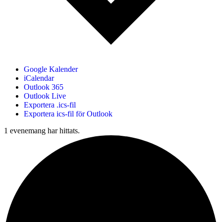
Google Kalender
iCalendar
Outlook 365
Outlook Live
Exportera .ics-fil
Exportera ics-fil för Outlook
1 evenemang har hittats.