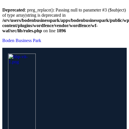
Deprecated
: preg_replace(): Passing null to parameter #3 ($subject)
of type array|string is deprecated in
/srv/users/bodenbusinesspark/apps/bodenbusinesspark/public/wp
content/plugins/wordfence/vendor/wordfence/wf-
waf/src/lib/rules.php
on line
1896
Boden Business Park