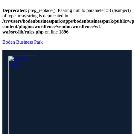
Deprecated
: preg_replace(): Passing null to parameter #3 ($subject)
of type array|string is deprecated in
/srv/users/bodenbusinesspark/apps/bodenbusinesspark/public/wp
content/plugins/wordfence/vendor/wordfence/wf-
waf/src/lib/rules.php
on line
1896
Boden Business Park